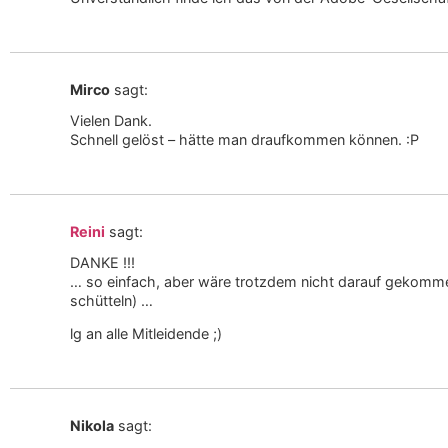
Mirco
sagt:
Vielen Dank.
Schnell gelöst – hätte man draufkommen können. :P
Reini
sagt:
DANKE !!!
… so einfach, aber wäre trotzdem nicht darauf gekomme
schütteln) …
lg an alle Mitleidende ;)
Nikola
sagt: