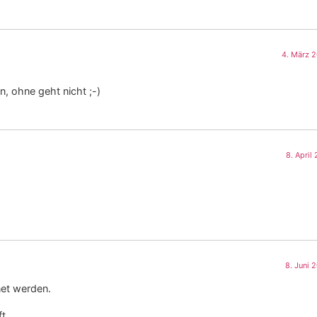
4. März 
n, ohne geht nicht ;-)
8. April
8. Juni 
net werden.
t.