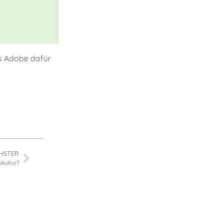
ss Adobe dafür
HSTER
kultur?