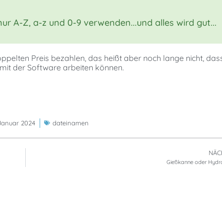
r A-Z, a-z und 0-9 verwenden...und alles wird gut...
doppelten Preis bezahlen, das heißt aber noch lange nicht, da
 mit der Software arbeiten können.
 Januar 2024
dateinamen
NÄC
Gießkanne oder Hydro