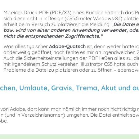
Mit einer Druck-PDF (PDF/X3) eines Kunden hatte ich das 
sich diese nicht in InDesign (CS5.5 unter Windows 8.1) platzier
erhielt beim Versuch zu platzieren die Meldung: „
Die Datei e
bzw. wird von einer anderen Anwendung verwendet, oder
nicht die entsprechenden Zugriffsrechte.“
Was alles typischer
Adobe-Quatsch
ist, denn weder hatte ic
anderweitig geöffnet, noch fehlte es mir an irgendwelchen Z
Auch die Sicherheitseinstellungen der PDF ließen alles zu, di
mit irgendeinem Schutz versehen. Illustrator CS5 hatte auch 
Probleme die Datei zu platzieren oder zu öffnen – ebenso
hen, Umlaute, Gravis, Trema, Akut und a
von Adobe, dort kann man nämlich immer noch nicht richtig 
(und in Verzeichnisnamen) umgehen. Die Datei enthielt sowo
obe.