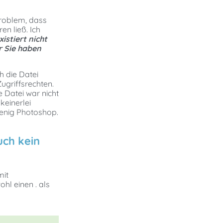
Problem, dass
en ließ. Ich
xistiert nicht
 Sie haben
h die Datei
ugriffsrechten.
e Datei war nicht
keinerlei
wenig Photoshop.
uch kein
mit
hl einen . als