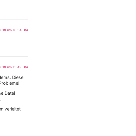
 2018 um 16:54 Uhr
018 um 13:49 Uhr
lems. Diese
 Probleme!
he Datei
…
 verleitet