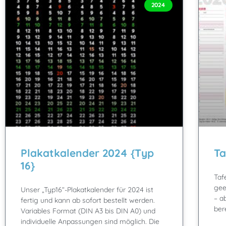
2024
Plakatkalender 2024 {Typ
Ta
16}
Taf
gee
Unser „Typ16“-Plakatkalender für 2024 ist
– a
fertig und kann ab sofort bestellt werden.
ber
Variables Format (DIN A3 bis DIN A0) und
individuelle Anpassungen sind möglich. Die