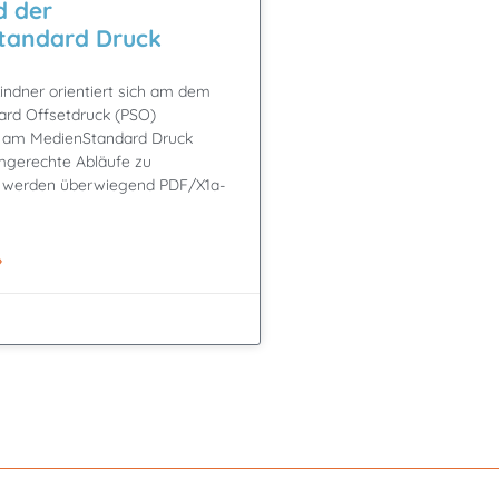
d der
tandard Druck
indner orientiert sich am dem
ard Offsetdruck (PSO)
 am MedienStandard Druck
gerechte Abläufe zu
Es werden überwiegend PDF/X1a-
»
8