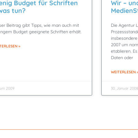
nig Budget für Schriften
Wir – un
was tun?
MedienS
ser Beitrag gibt Tipps, wie man auch mit
Die Agentur L
ingem Budget geeignete Schriften erhält.
Prozessstand
insbesondere
2007 um norm
TERLESEN »
etablieren. 
Daten oder
WEITERLESEN 
Juni 2009
30. Januar 200